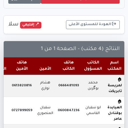
سلا
العودة للمستوى الأعلى
📍 إقليمي
النتائج (4 مكتب) - الصفحة 1 من 1
اسم
الكاتب
هاتف
هاتف
المكتب
المسؤول
الكاتب
الأمين
الأمين
الت
🏠
محمد
هشام
لا 
لمريسة
0666481093
0613820816
بوگرين
نواري
فر
تابريكت
🏠
العيايدة
ابو سفيان
سفيان
لا 
0727899059
0600847236
بوقنادل
القاسمي
المنصوري
فر
عامر