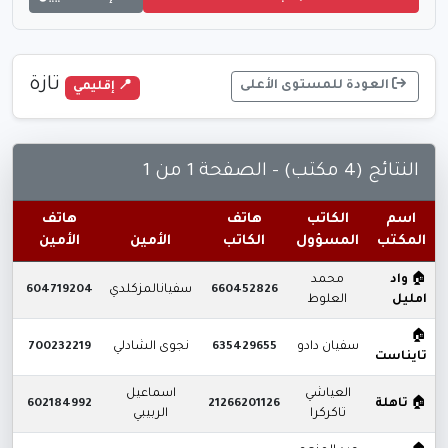
تازة
العودة للمستوى الأعلى
📍 إقليمي
النتائج (4 مكتب) - الصفحة 1 من 1
اسم
الكاتب
هاتف
هاتف
المكتب
المسؤول
الكاتب
الأمين
الأمين
ال
🏠
واد
محمد
ل
660452826
سفيانالمزكلدي
604719204
امليل
العلوط
🏠
ل
سفيان دادو
635429655
نجوى الشادلي
700232219
تايناست
العياشي
اسماعيل
ل
🏠
تاهلة
21266201126
602184992
تاكركرا
الربيبي